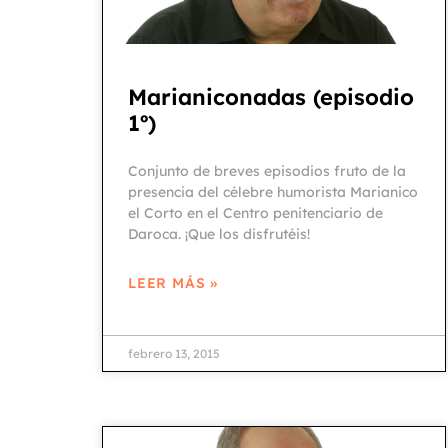
Marianiconadas (episodio
1º)
Conjunto de breves episodios fruto de la
presencia del célebre humorista Marianico
el Corto en el Centro penitenciario de
Daroca. ¡Que los disfrutéis!
LEER MÁS »
febrero 13, 2015