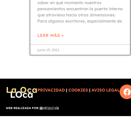
saber en qué momento nuestros
pensamientos encuentran la puerta interna
que atraviesa hacia otras dimensiones.
Para algunos escritores, especialmente de
LEER MÁS »
junio 15, 2011
PRIVACIDAD
|
COOKIES
|
AVISO LEGAL
WEB REALIZADA POR: