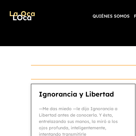
QUIÉNES SOMOS
Ignorancia y Libertad
—Me das miedo —le dijo Ignorancia a
Libertad antes de conocerla. Y ésta,
entrelazando sus manos, la miró a los
ojos profunda, inteligentemente,
intentando transmitirle