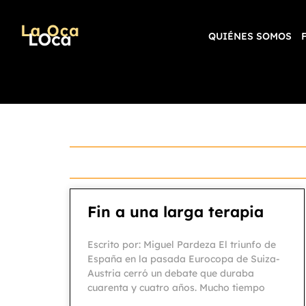
QUIÉNES SOMOS
Fin a una larga terapia
Escrito por: Miguel Pardeza El triunfo de
España en la pasada Eurocopa de Suiza-
Austria cerró un debate que duraba
cuarenta y cuatro años. Mucho tiempo