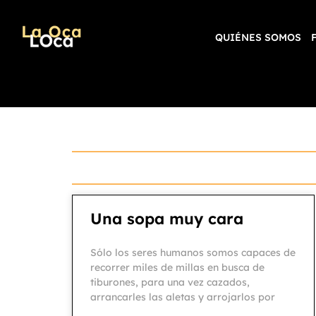
QUIÉNES SOMOS
Una sopa muy cara
Sólo los seres humanos somos capaces de
recorrer miles de millas en busca de
tiburones, para una vez cazados,
arrancarles las aletas y arrojarlos por