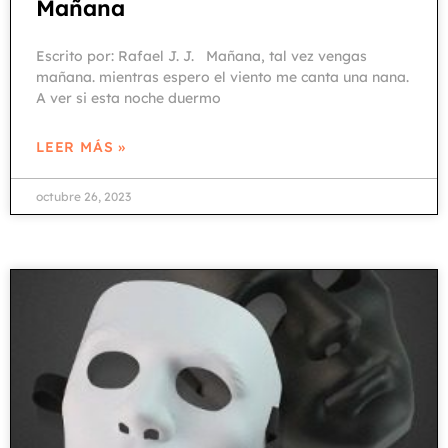
Mañana
Escrito por: Rafael J. J. Mañana, tal vez vengas
mañana. mientras espero el viento me canta una nana.
A ver si esta noche duermo
LEER MÁS »
octubre 26, 2023