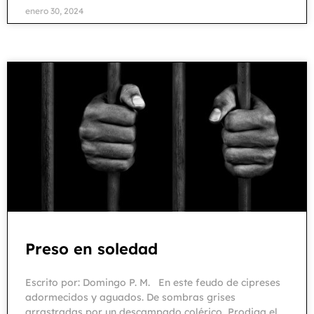
enero 30, 2024
Preso en soledad
Escrito por: Domingo P. M. En este feudo de cipreses
adormecidos y aguados. De sombras grises
arrastradas por un descampado colérico, Prodiga el