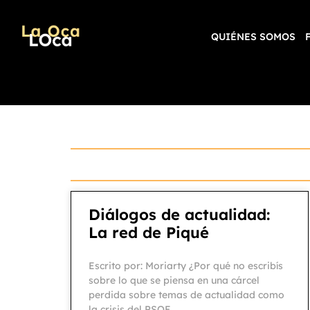
QUIÉNES SOMOS
Diálogos de actualidad:
La red de Piqué
Escrito por: Moriarty ¿Por qué no escribís
sobre lo que se piensa en una cárcel
perdida sobre temas de actualidad como
la crisis del PSOE,