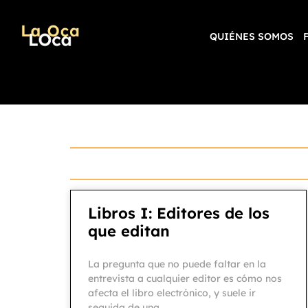
QUIÉNES SOMOS
Libros I: Editores de los
que editan
La pregunta que no puede faltar en la
entrevista a cualquier editor es cómo nos
afecta el libro electrónico, y suele ir
seguida de una