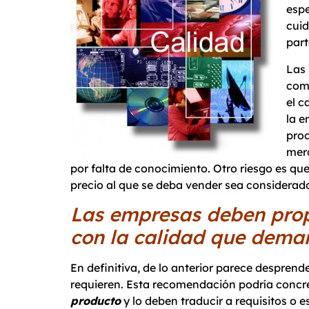
espe
cuid
part
Las
comp
el c
la e
prod
merc
por falta de conocimiento. Otro riesgo es qu
precio al que se deba vender sea considerad
Las empresas deben prop
con la calidad que deman
En definitiva, de lo anterior parece despren
requieren. Esta recomendación podría concre
producto
y lo deben traducir a requisitos o e