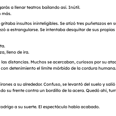
arás a llenar teatros bailando así. Inútil.
n más.
ritaba insultos ininteligibles. Se atizó tres puñetazos en s
ezó a estrangularse. Se intentaba desquitar de sus propias
ta.
, lleno de ira.
 las distancias. Muchos se acercaban, curiosos por su ata
 con detenimiento el límite mórbido de la cordura humana.
irones a su alrededor. Confuso, se levantó del suelo y sali
ando su frente contra un bordillo de la acera. Quedó ahí, 
drigo a su suerte. El espectáculo había acabado.