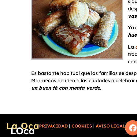
sig
des
vas
Ya 
hue
La
tra
con
Es bastante habitual que las familias se despl
Marruecos acuden a las ciudades a celebrar
un buen té con menta verde
.
PRIVACIDAD
|
COOKIES
|
AVISO LEGAL