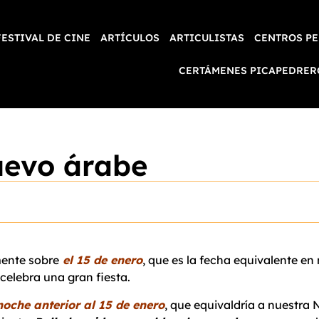
FESTIVAL DE CINE
ARTÍCULOS
ARTICULISTAS
CENTROS PE
CERTÁMENES PICAPEDRER
uevo árabe
mente
sobre
el 15 de enero
, que es la fecha equivalente en
celebra una gran fiesta.
noche anterior al 15 de enero
, que equivaldría a nuestra