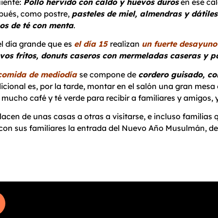
uiente:
Pollo hervido con caldo y huevos duros
en ese ca
pués, como postre,
pasteles de miel, almendras y dátiles
os de té con menta
.
el día grande que es
el día 15
realizan
un fuerte desayuno
vos fritos, donuts caseros con mermeladas caseras y p
comida de mediodía
se compone de
cordero guisado, co
dicional es, por la tarde, montar en el salón una gran mesa
 mucho café y té verde para recibir a familiares y amigos, 
acen de unas casas a otras a visitarse, e incluso familias 
 con sus familiares la entrada del Nuevo Año Musulmán, 