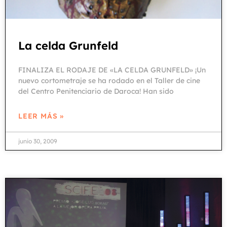
La celda Grunfeld
FINALIZA EL RODAJE DE «LA CELDA GRUNFELD» ¡Un
nuevo cortometraje se ha rodado en el Taller de cine
del Centro Penitenciario de Daroca! Han sido
LEER MÁS »
junio 30, 2009