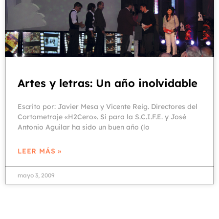
Artes y letras: Un año inolvidable
Escrito por: Javier Mesa y Vicente Reig. Directores del
Cortometraje «H2Cero». Si para la S.C.I.F.E. y José
Antonio Aguilar ha sido un buen año (lo
LEER MÁS »
mayo 3, 2009