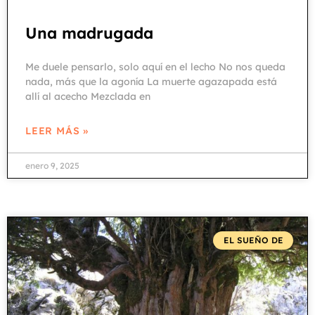
Una madrugada
Me duele pensarlo, solo aquí en el lecho No nos queda
nada, más que la agonía La muerte agazapada está
allí al acecho Mezclada en
LEER MÁS »
enero 9, 2025
EL SUEÑO DE