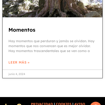
Momentos
Hay momentos que perduran y jamás se olvidan. Hay
momentos que nos convencen que es mejor olvidar.
Hay momentos trascendentales que se ven como a
LEER MÁS »
junio 4, 2024
PRIVACIDAD
|
COOKIES
|
AVISO